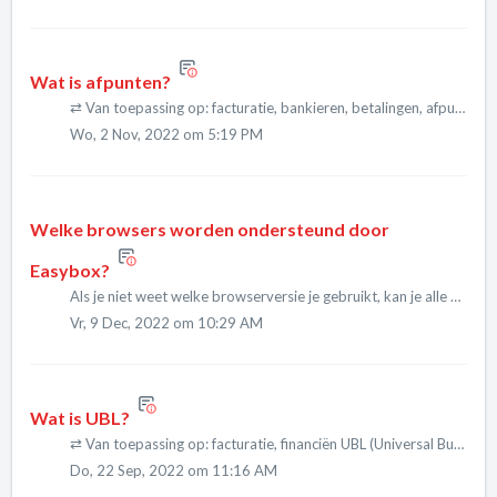
Wat is afpunten?
⇄ Van toepassing op: facturatie, bankieren, betalingen, afpunten, financiën Afpunten betekent het koppelen van betalingen en geldtransacties aan facturen. Zo kan je opvolgen welke facturen al da...
Wo, 2 Nov, 2022 om 5:19 PM
Welke browsers worden ondersteund door
Easybox?
Als je niet weet welke browserversie je gebruikt, kan je alle browserinformatie vinden via https://www.whatsmybrowser.org/. Deel de gegenereerde weblink met ons support team wanneer je problemen o...
Vr, 9 Dec, 2022 om 10:29 AM
Wat is UBL?
⇄ Van toepassing op: facturatie, financiën UBL (Universal Business Language) is een standaard formaat voor elektronische bedrijfsvoering, bijvoorbeeld voor het opstellen van facturen of bestelbo...
Do, 22 Sep, 2022 om 11:16 AM