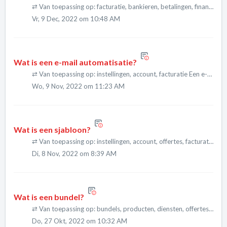
⇄ Van toepassing op: facturatie, bankieren, betalingen, financiën, instellingen Easybox maakt standaard voor alle verkoopfacturen een QR-code aan volgens de normen van de Europese Betalingsraad ...
Vr, 9 Dec, 2022 om 10:48 AM
Wat is een e-mail automatisatie?
⇄ Van toepassing op: instellingen, account, facturatie Een e-mail automatisatie is een lopende opdracht waarmee je vanuit je Easybox account automatisch documenten via e-mail kan versturen. Zo k...
Wo, 9 Nov, 2022 om 11:23 AM
Wat is een sjabloon?
⇄ Van toepassing op: instellingen, account, offertes, facturatie Een sjabloon is een vooraf ingestelde vormgeving van documenten (bv. offertes, facturen, ...), e-mails, etc. Aan de hand van een ...
Di, 8 Nov, 2022 om 8:39 AM
Wat is een bundel?
⇄ Van toepassing op: bundels, producten, diensten, offertes, facturatie Bundels zijn samenstellingen van opgeslagen producten en/of diensten. De samenstelling en verhouding van een bundel is vol...
Do, 27 Okt, 2022 om 10:32 AM