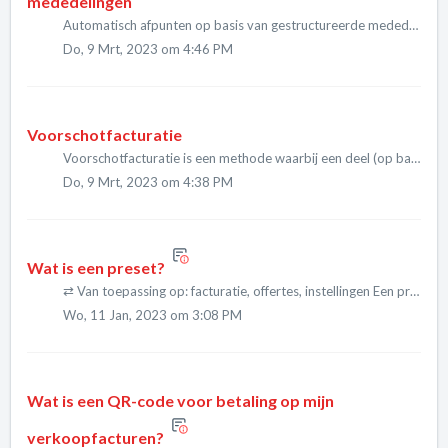
mededelingen
Automatisch afpunten op basis van gestructureerde mededelingen is een proces waarbij Easybox facturen automatisch afpunt op basis van de gestructureerde mededeling die bij een banktransactie is op...
Do, 9 Mrt, 2023 om 4:46 PM
Voorschotfacturatie
Voorschotfacturatie is een methode waarbij een deel (op basis van een percentage) van een offerte vooraf gefactureerd wordt voor producten of diensten die nog niet volledig geleverd en/of afgewerk...
Do, 9 Mrt, 2023 om 4:38 PM
Wat is een preset?
⇄ Van toepassing op: facturatie, offertes, instellingen Een preset is een vooraf gedefinieerde blok tekst dat je eenvoudig kan hergebruiken in terugkerende situaties. Dit kan je o.a. gebruiken i...
Wo, 11 Jan, 2023 om 3:08 PM
Wat is een QR-code voor betaling op mijn
verkoopfacturen?