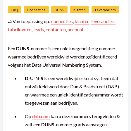
FAQ
Connecties
DUNS
Klanten
Leveranciers
⇄ Van toepassing op:
connecties
,
klanten
,
leveranciers
,
fabrikanten
,
leads
,
contacten
,
account
Een
DUNS
-nummer is een uniek negencijferig nummer
waarmee bedrijven wereldwijd worden geïdentificeerd
volgens het
D
ata
U
niversal
N
umbering
S
ystem.
D-U-N-S
is een wereldwijd erkend systeem dat
ontwikkeld werd door Dun & Bradstreet (D&B)
en waarmee een uniek identificatienummer wordt
toegewezen aan bedrijven.
Op
dnb.com
kan u deze nummers terugvinden &
zelf een
DUNS
-nummer gratis aanvragen.