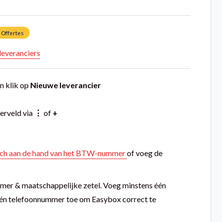
Offertes
leveranciers
n klik op
Nieuwe leverancier
erveld via
⋮
of
+
isch aan de hand van het BTW-nummer
of voeg de
er & maatschappelijke zetel. Voeg minstens één
één telefoonnummer toe om Easybox correct te