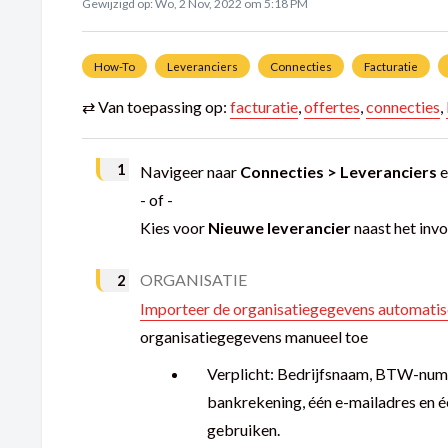
Gewijzigd op: Wo, 2 Nov, 2022 om 5:18 PM
How-To
Leveranciers
Connecties
Facturatie
⇄ Van toepassing op:
facturatie
,
offertes
,
connecties
,
Navigeer naar
Connecties > Leveranciers
e
- of -
Kies voor
Nieuwe leverancier
naast het invo
ORGANISATIE
Importeer de organisatiegegevens automat
organisatiegegevens manueel toe
Verplicht: Bedrijfsnaam, BTW-numm
bankrekening, één e-mailadres en 
gebruiken.