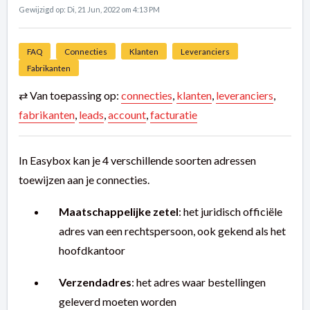
Gewijzigd op: Di, 21 Jun, 2022 om 4:13 PM
FAQ
Connecties
Klanten
Leveranciers
Fabrikanten
⇄ Van toepassing op:
connecties
,
klanten
,
leveranciers
,
fabrikanten
,
leads
,
account
,
facturatie
In Easybox kan je 4 verschillende soorten adressen
toewijzen aan je connecties.
Maatschappelijke zetel
: het juridisch officiële
adres van een rechtspersoon, ook gekend als het
hoofdkantoor
Verzendadres
: het adres waar bestellingen
geleverd moeten worden